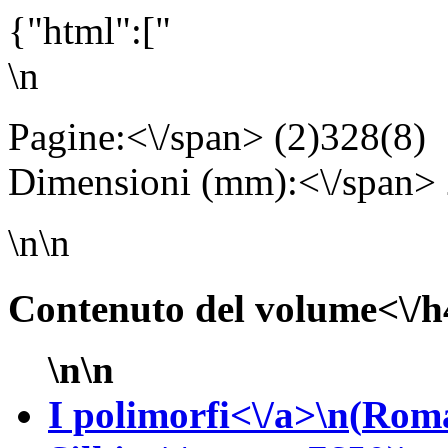
{"html":["
\n
Pagine:<\/span> (2)328(8
Dimensioni (mm):<\/span>
\n\n
Contenuto del volume<\/h
\n\n
I polimorfi<\/a>\n(
Roma