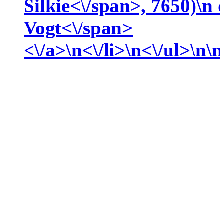
Silkie<\/span>, 7650)\n
Vogt<\/span>
<\/a>\n<\/li>\n<\/ul>\n\