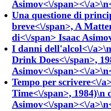
Asimov<\/span><\/a>\n<
Una questione di princi
breve<\/span>,
A Matter
di<\/span>
Isaac
Asimov
I danni dell'alcol<\/a>\n
Drink Does<\/span>, 1
Asimov<\/span><\/a>\n<
Tempo per scrivere<\/a>
Time<\/span>, 1984)\n
Asimov<\/span><\/a>\n<