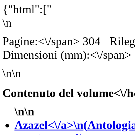
{"html":["
\n
Pagine:<\/span> 304
Rile
Dimensioni (mm):<\/span>
\n\n
Contenuto del volume<\/h
\n\n
Azazel<\/a>\n(
Antologi