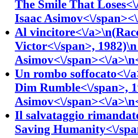
The Smile That Loses<\
Isaac
Asimov<\/span><\/
Al vincitore<\/a>\n(
Rac
Victor<\/span>, 1982)\
Asimov<\/span><\/a>\n<
Un rombo soffocato<\/a
Dim Rumble<\/span>, 1
Asimov<\/span><\/a>\n<
Il salvataggio rimandat
Saving Humanity<\/spa