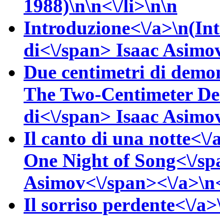
1988)\n\n<\/li>\n\n
Introduzione<\/a>\n(
In
di<\/span>
Isaac
Asimov
Due centimetri di demo
The Two-Centimeter De
di<\/span>
Isaac
Asimov
Il canto di una notte<\/
One Night of Song<\/sp
Asimov<\/span><\/a>\n<
Il sorriso perdente<\/a>