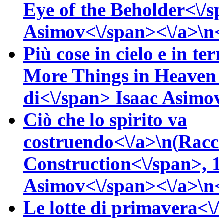
Eye of the Beholder<\/
Asimov<\/span><\/a>\n<
Più cose in cielo e in te
More Things in Heaven 
di<\/span>
Isaac
Asimov
Ciò che lo spirito va
costruendo<\/a>\n(
Racc
Construction<\/span>, 
Asimov<\/span><\/a>\n<
Le lotte di primavera<\