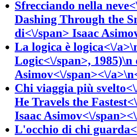
Sfrecciando nella neve<
Dashing Through the S
di<\/span>
Isaac
Asimov
La logica è logica<\/a>\
Logic<\/span>, 1985)\n
Asimov<\/span><\/a>\n<
Chi viaggia più svelto<\
He Travels the Fastest<
Isaac
Asimov<\/span><\/
L'occhio di chi guarda<