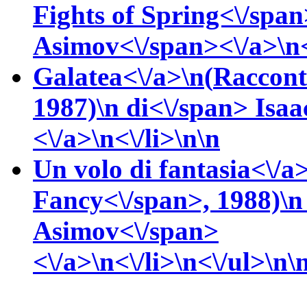
Fights of Spring<\/span
Asimov<\/span><\/a>\n<
Galatea<\/a>\n(
Raccont
1987)\n
di<\/span>
Isaa
<\/a>\n<\/li>\n\n
Un volo di fantasia<\/a>
Fancy<\/span>, 1988)\
Asimov<\/span>
<\/a>\n<\/li>\n<\/ul>\n\