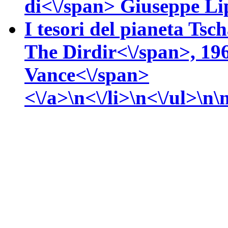
di<\/span>
Giuseppe
Li
I tesori del pianeta Tsc
The Dirdir<\/span>, 19
Vance<\/span>
<\/a>\n<\/li>\n<\/ul>\n\