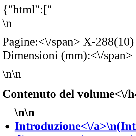
{"html":["
\n
Pagine:<\/span> X-288(1
Dimensioni (mm):<\/span>
\n\n
Contenuto del volume<\/h
\n\n
Introduzione<\/a>\n(
In