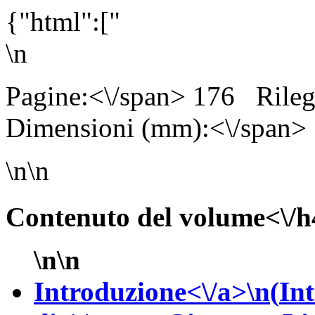
{"html":["
\n
Pagine:<\/span> 176
Rile
Dimensioni (mm):<\/span>
\n\n
Contenuto del volume<\/h
\n\n
Introduzione<\/a>\n(
In