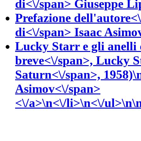
di<\/span>
Giuseppe
Li
Prefazione dell'autore<\
di<\/span>
Isaac
Asimov
Lucky Starr e gli anelli
breve<\/span>,
Lucky St
Saturn<\/span>, 1958)\
Asimov<\/span>
<\/a>\n<\/li>\n<\/ul>\n\