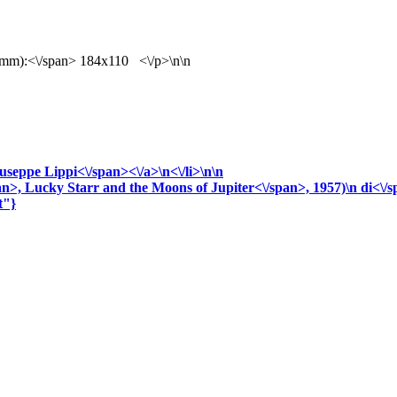
(mm):<\/span> 184x110 <\/p>\n\n
useppe
Lippi<\/span><\/a>\n<\/li>\n\n
an>,
Lucky Starr and the Moons of Jupiter<\/span>, 1957)\n
di<\/
t"}