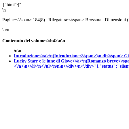
{"html":["
\n
Pagine:<\/span> 184(8)
Rilegatura:<\/span> Brossura
Dimensioni 
\n\n
Contenuto del volume<\/h4>\n\n
\n\n
Introduzione<\/a>\n(
Introduzione<\/span>)\n
di<\/span>
Gi
Lucky Starr e le lune di Giove<\/a>\n(
Romanzo breve<\/sp
<\/a>\n<\/li>\n<\/ul>\n\n\n<\/div>\n<\/div>"],"status":"silen