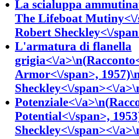
La scialuppa ammutinat
The Lifeboat Mutiny<\/
Robert
Sheckley<\/span
L'armatura di flanella
grigia<\/a>\n(
Racconto
Armor<\/span>, 1957)\
Sheckley<\/span><\/a>\n
Potenziale<\/a>\n(
Racco
Potential<\/span>, 1953
Sheckley<\/span><\/a>\n