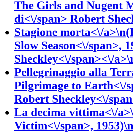
The Girls and Nugent M
di<\/span>
Robert
Shec
Stagione morta<\/a>\n(
Slow Season<\/span>, 1
Sheckley<\/span><\/a>\n
Pellegrinaggio alla Terr
Pilgrimage to Earth<\/
Robert
Sheckley<\/span
La decima vittima<\/a>
Victim<\/span>, 1953)\