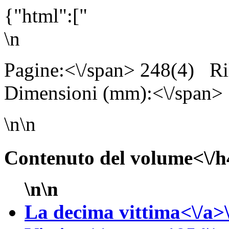
{"html":["
\n
Pagine:<\/span> 248(4)
Ri
Dimensioni (mm):<\/span>
\n\n
Contenuto del volume<\/h
\n\n
La decima vittima<\/a>