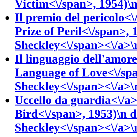
Victim<\/span>, 1954)\n
Il premio del pericolo<\
Prize of Peril<\/span>,
Sheckley<\/span><\/a>\n
Il linguaggio dell'amore
Language of Love<\/sp
Sheckley<\/span><\/a>\n
Uccello da guardia<\/a>
Bird<\/span>, 1953)\n
d
Sheckley<\/span><\/a>\n