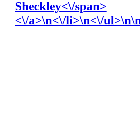
Sheckley<\/span>
<\/a>\n<\/li>\n<\/ul>\n\