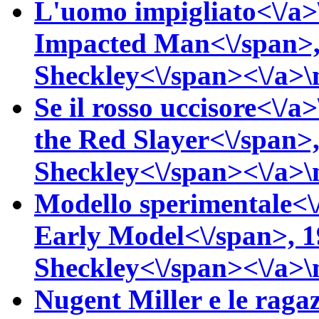
L'uomo impigliato<\/a>
Impacted Man<\/span>,
Sheckley<\/span><\/a>\n
Se il rosso uccisore<\/a>
the Red Slayer<\/span>
Sheckley<\/span><\/a>\n
Modello sperimentale<\
Early Model<\/span>, 
Sheckley<\/span><\/a>\n
Nugent Miller e le raga