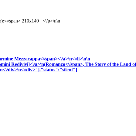
):<\/span> 210x140 <\/p>\n\n
armine
Mezzacappa<\/span><\/a>\n<\/li>\n\n
omini Redivivi]<\/a>\n(
Romanzo<\/span>,
The Story of the Land of
\n<\/div>\n<\/div>"],"status":"silent"}