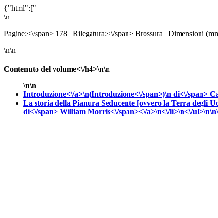
{"html":["
\n
Pagine:<\/span> 178
Rilegatura:<\/span> Brossura
Dimensioni (mm
\n\n
Contenuto del volume<\/h4>\n\n
\n\n
Introduzione<\/a>\n(
Introduzione<\/span>)\n
di<\/span>
C
La storia della Pianura Seducente [ovvero la Terra degli U
di<\/span>
William
Morris<\/span><\/a>\n<\/li>\n<\/ul>\n\n