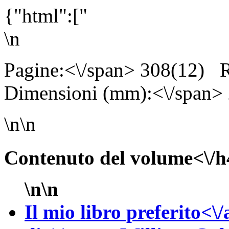
{"html":["
\n
Pagine:<\/span> 308(12)
R
Dimensioni (mm):<\/span>
\n\n
Contenuto del volume<\/h
\n\n
Il mio libro preferito<\/