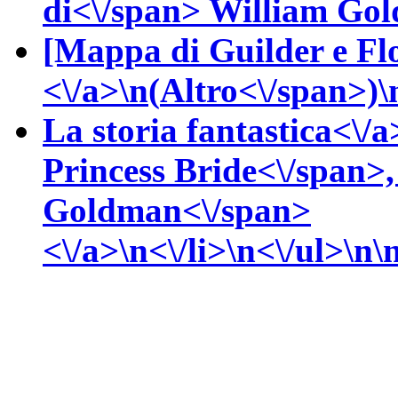
di<\/span>
William
Gol
[Mappa di Guilder e Fl
<\/a>\n(
Altro<\/span>)\n
La storia fantastica<\/a
Princess Bride<\/span>
Goldman<\/span>
<\/a>\n<\/li>\n<\/ul>\n\