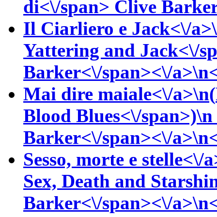
di<\/span>
Clive
Barker
Il Ciarliero e Jack<\/a>
Yattering and Jack<\/s
Barker<\/span><\/a>\n<\
Mai dire maiale<\/a>\n(
Blood Blues<\/span>)\
Barker<\/span><\/a>\n<\
Sesso, morte e stelle<\/a
Sex, Death and Starshi
Barker<\/span><\/a>\n<\