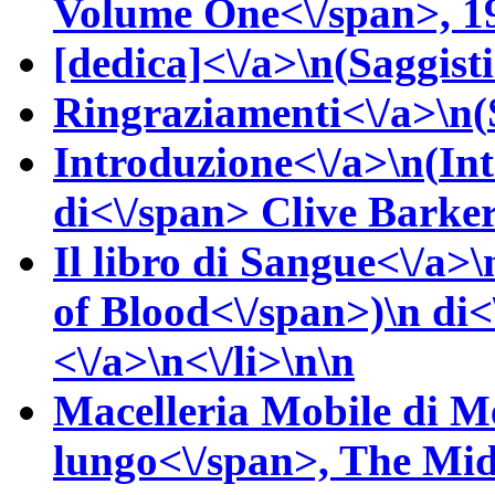
Volume One<\/span>, 19
[dedica]<\/a>\n(
Saggisti
Ringraziamenti<\/a>\n(
Introduzione<\/a>\n(
In
di<\/span>
Clive
Barker
Il libro di Sangue<\/a>\
of Blood<\/span>)\n
di<
<\/a>\n<\/li>\n\n
Macelleria Mobile di M
lungo<\/span>,
The Mid