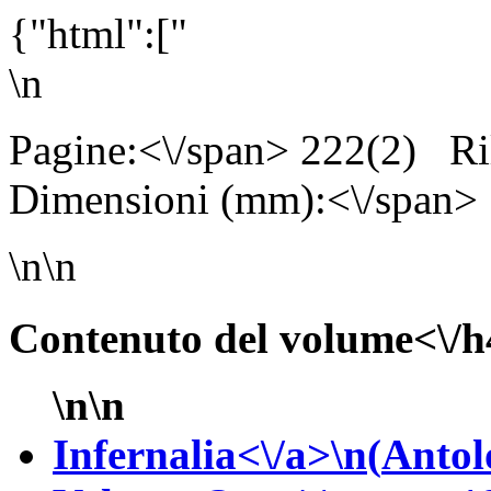
{"html":["
\n
Pagine:<\/span> 222(2)
Ri
Dimensioni (mm):<\/span>
\n\n
Contenuto del volume<\/h
\n\n
Infernalia<\/a>\n(
Antol