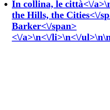
In collina, le città<\/a>\
the Hills, the Cities<\/
Barker<\/span>
<\/a>\n<\/li>\n<\/ul>\n\