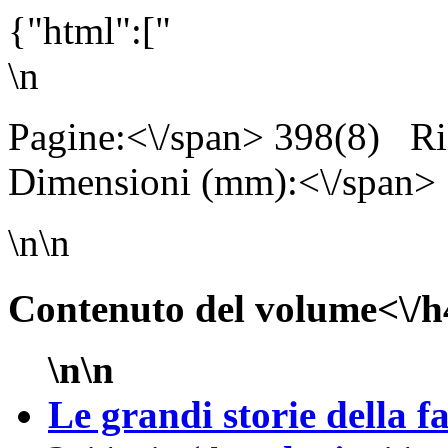
{"html":["
\n
Pagine:<\/span> 398(8)
Ri
Dimensioni (mm):<\/span>
\n\n
Contenuto del volume<\/h
\n\n
Le grandi storie della f