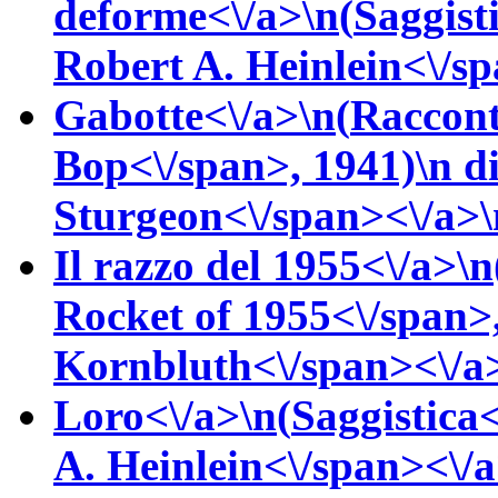
deforme<\/a>\n(
Saggist
Robert A.
Heinlein<\/sp
Gabotte<\/a>\n(
Raccont
Bop<\/span>, 1941)\n
d
Sturgeon<\/span><\/a>\n
Il razzo del 1955<\/a>\n
Rocket of 1955<\/span>
Kornbluth<\/span><\/a>
Loro<\/a>\n(
Saggistica
A.
Heinlein<\/span><\/a