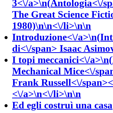
3<\/a>\n(
Antologia<\/s
The Great Science Ficti
1980)\n\n<\/li>\n\n
Introduzione<\/a>\n(
In
di<\/span>
Isaac
Asimov
I topi meccanici<\/a>\n(
Mechanical Mice<\/spa
Frank
Russell<\/span><
<\/a>\n<\/li>\n\n
Ed egli costruì una casa