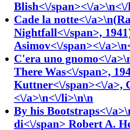
Blish<\/span><\/a>\n<\/
Cade la notte<\/a>\n(
Ra
Nightfall<\/span>, 1941
Asimov<\/span><\/a>\n<
C'era uno gnomo<\/a>\
There Was<\/span>, 19
Kuttner<\/span><\/a>,
<\/a>\n<\/li>\n\n
By his Bootstraps<\/a>\
di<\/span>
Robert A.
He