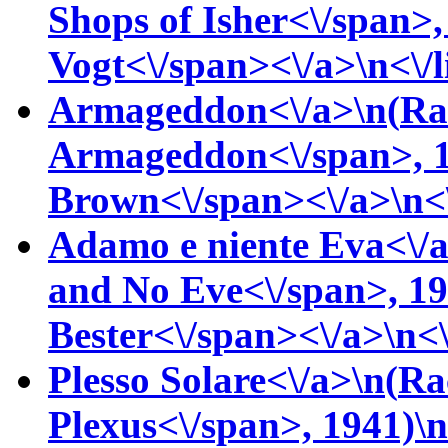
Shops of Isher<\/span>
Vogt<\/span><\/a>\n<\/l
Armageddon<\/a>\n(
Ra
Armageddon<\/span>, 
Brown<\/span><\/a>\n<\
Adamo e niente Eva<\/a
and No Eve<\/span>, 1
Bester<\/span><\/a>\n<\
Plesso Solare<\/a>\n(
Ra
Plexus<\/span>, 1941)\