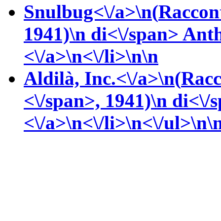
Snulbug<\/a>\n(
Raccon
1941)\n
di<\/span>
Ant
<\/a>\n<\/li>\n\n
Aldilà, Inc.<\/a>\n(
Racc
<\/span>, 1941)\n
di<\/
<\/a>\n<\/li>\n<\/ul>\n\