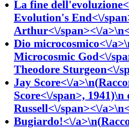
La fine dell'evoluzione<
Evolution's End<\/span
Arthur<\/span><\/a>\n<\
Dio microcosmico<\/a>\
Microcosmic God<\/spa
Theodore
Sturgeon<\/sp
Jay Score<\/a>\n(
Racco
Score<\/span>, 1941)\n
Russell<\/span><\/a>\n<
Bugiardo!<\/a>\n(
Racco