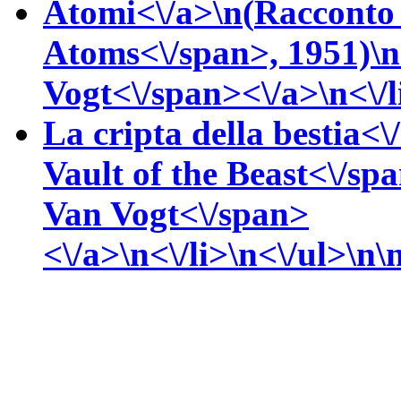
Atomi<\/a>\n(
Racconto
Atoms<\/span>, 1951)\
Vogt<\/span><\/a>\n<\/l
La cripta della bestia<\
Vault of the Beast<\/sp
Van Vogt<\/span>
<\/a>\n<\/li>\n<\/ul>\n\