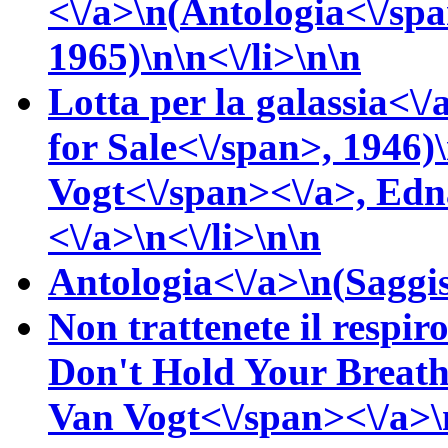
<\/a>\n(
Antologia<\/sp
1965)\n\n<\/li>\n\n
Lotta per la galassia<\/
for Sale<\/span>, 1946)
Vogt<\/span><\/a>,
Edn
<\/a>\n<\/li>\n\n
Antologia<\/a>\n(
Saggis
Non trattenete il respir
Don't Hold Your Breat
Van Vogt<\/span><\/a>\n