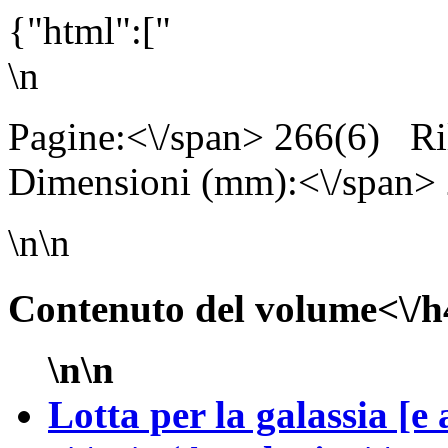
{"html":["
\n
Pagine:<\/span> 266(6)
Ri
Dimensioni (mm):<\/span>
\n\n
Contenuto del volume<\/h
\n\n
Lotta per la galassia [e 